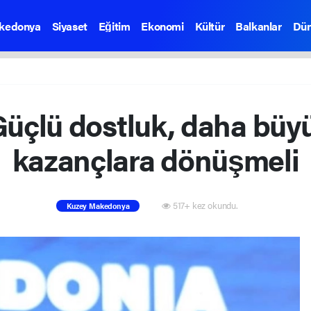
kedonya
Siyaset
Eğitim
Ekonomi
Kültür
Balkanlar
Dü
üçlü dostluk, daha bü
kazançlara dönüşmeli
517+ kez okundu.
Kuzey Makedonya