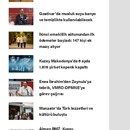
Gostivar'da musluk suyu banyo
ve temizlikte kullanılabilecek
İkinci emeklilik sütunundan ilk
ödemeler başladı: 147 kişi ek
maaş alıyor
Kuzey Makedonya'da 6 ayda
1.819 şirket kepenk kapattı
Enes İbrahim'den Zeynula'ya
tebrik, VMRO-DPMNE'ye
görev çağrısı
Manastır'da Türk lezzetleri ve
kültürü buluştu
Alman BMZ, Kuzey