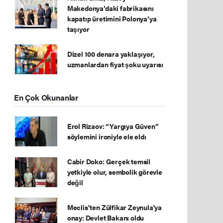
Makedonya’daki fabrikasını
kapatıp üretimini Polonya’ya
taşıyor
Dizel 100 denara yaklaşıyor,
uzmanlardan fiyat şoku uyarısı
En Çok Okunanlar
Erol Rizaov: “Yargıya Güven”
söylemini ironiyle ele eldı
Cabir Doko: Gerçek temsil
yetkiyle olur, sembolik görevle
değil
Meclis'ten Zülfikar Zeynula'ya
onay: Devlet Bakanı oldu