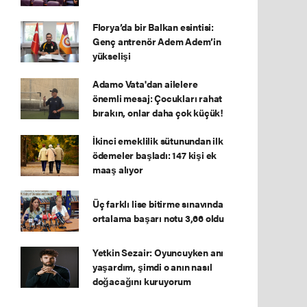
Florya’da bir Balkan esintisi:
Genç antrenör Adem Adem’in
yükselişi
Adamo Vata'dan ailelere
önemli mesaj: Çocukları rahat
bırakın, onlar daha çok küçük!
İkinci emeklilik sütunundan ilk
ödemeler başladı: 147 kişi ek
maaş alıyor
Üç farklı lise bitirme sınavında
ortalama başarı notu 3,66 oldu
Yetkin Sezair: Oyuncuyken anı
yaşardım, şimdi o anın nasıl
doğacağını kuruyorum