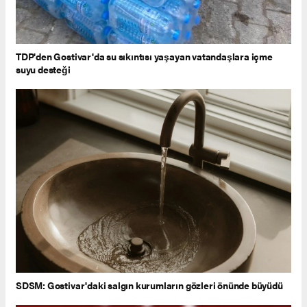
TDP'den Gostivar'da su sıkıntısı yaşayan vatandaşlara içme
suyu desteği
SDSM: Gostivar'daki salgın kurumların gözleri önünde büyüdü