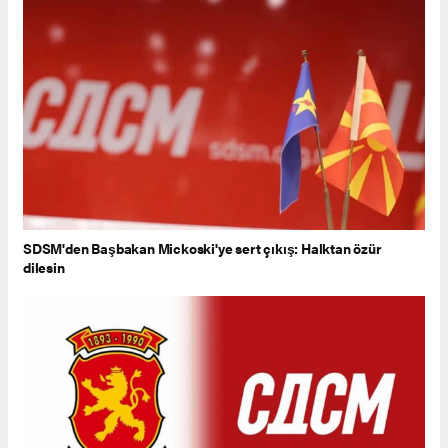
SDSM'den Başbakan Mickoski'ye sert çıkış: Halktan özür
dilesin