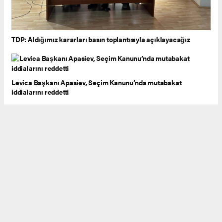
TDP: Aldığımız kararları basın toplantısıyla açıklayacağız
Levica Başkanı Apasiev, Seçim Kanunu’nda mutabakat
iddialarını reddetti
Mickoski: Kabine değişikliği için anlaşmaya vardık, isimler
yarın açıklanacak
Osmani: VLEN’in Avrupa vaadi başarısız oldu
SDSM: Mickoski, 'ZNAM 2.0' adlı yeni bir siyasi proje hazırlıyor