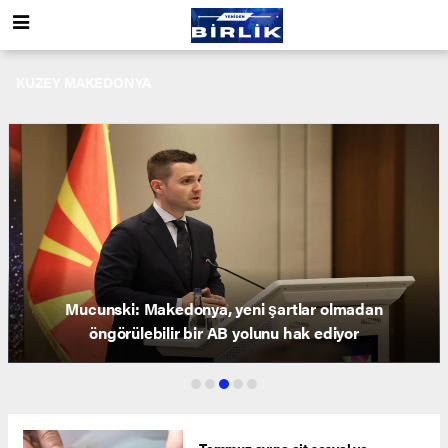
KUZEY MAKEDONYA
Mucunski: Makedonya, yeni şartlar olmadan
öngörülebilir bir AB yolunu hak ediyor