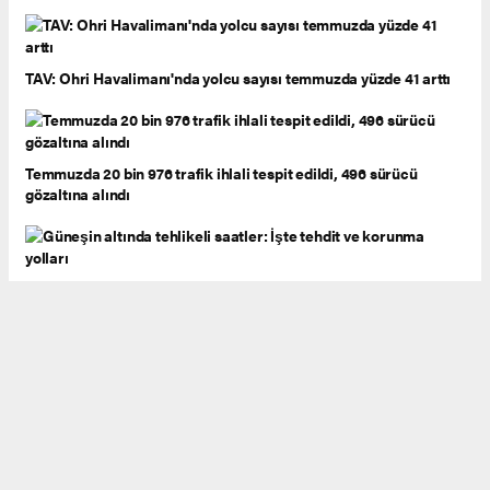
TAV: Ohri Havalimanı'nda yolcu sayısı temmuzda yüzde 41 arttı
Temmuzda 20 bin 976 trafik ihlali tespit edildi, 496 sürücü
gözaltına alındı
Güneşin altında tehlikeli saatler: İşte tehdit ve korunma yolları
Bogorodica ve Tabanovce'de yoğunluk, diğer sınır kapılarında
geçişler normal