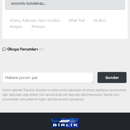
sorumlu tutulamaz...
#Genç Kalemler Spor Kulübü
#Raif Raif
#futbol
#başarı
#hikaye
Okuyu Yorumları
(0)
Gonder
Yorum yazarak Topluluk Kuralları’nı kabul etmiş bulunuyor ve siteye yaptığınız yorumunuzla
ilgili doğrudan veya dolaylı tüm sorumluluğu tek başınıza üstleniyorsunuz. Yazılan tüm
yorumlardan site yönetimi hiçbir şekilde sorumlu tutulamaz.