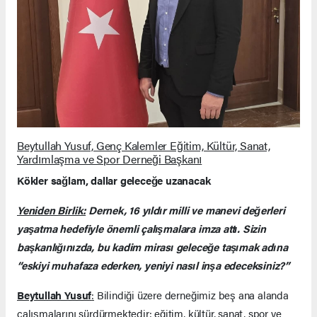
Beytullah Yusuf, Genç Kalemler Eğitim, Kültür, Sanat,
Yardımlaşma ve Spor Derneği Başkanı
Kökler sağlam, dallar geleceğe uzanacak
Yeniden Birlik:
Dernek, 16 yıldır milli ve manevi değerleri
yaşatma hedefiyle önemli çalışmalara imza attı. Sizin
başkanlığınızda, bu kadim mirası geleceğe taşımak adına
“eskiyi muhafaza ederken, yeniyi nasıl inşa edeceksiniz?”
Beytullah Yusuf
:
Bilindiği üzere derneğimiz beş ana alanda
çalışmalarını sürdürmektedir: eğitim, kültür, sanat, spor ve