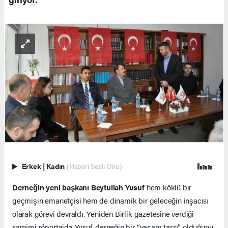
Erkek
|
Kadın
(Haberi Sesli Oku)
Derneğin yeni başkanı Beytullah Yusuf
hem köklü bir
geçmişin emanetçisi hem de dinamik bir geleceğin inşacısı
olarak görevi devraldı. Yeniden Birlik gazetesine verdiği
samimi röportajda Yusuf, derneğin bir “yaşam tarzı” olduğunu