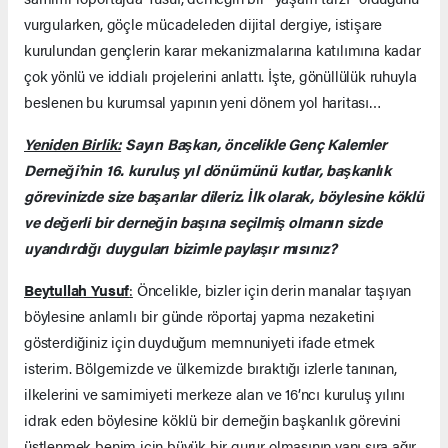
vurgularken, göçle mücadeleden dijital dergiye, istişare
kurulundan gençlerin karar mekanizmalarına katılımına kadar
çok yönlü ve iddialı projelerini anlattı. İşte, gönüllülük ruhuyla
beslenen bu kurumsal yapının yeni dönem yol haritası…
Yeniden Birlik:
Sayın Başkan, öncelikle Genç Kalemler
Derneği’nin 16. kuruluş yıl dönümünü kutlar, başkanlık
görevinizde size başarılar dileriz. İlk olarak, böylesine köklü
ve değerli bir derneğin başına seçilmiş olmanın sizde
uyandırdığı duyguları bizimle paylaşır mısınız?
Beytullah Yusuf
:
Öncelikle, bizler için derin manalar taşıyan
böylesine anlamlı bir günde röportaj yapma nezaketini
gösterdiğiniz için duyduğum memnuniyeti ifade etmek
isterim. Bölgemizde ve ülkemizde bıraktığı izlerle tanınan,
ilkelerini ve samimiyeti merkeze alan ve 16’ncı kuruluş yılını
idrak eden böylesine köklü bir derneğin başkanlık görevini
üstlenmek benim için büyük bir gurur olmasının yanı sıra ağır