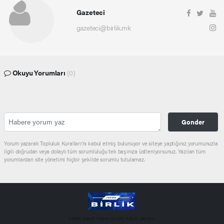
Gazeteci
gazeteci@birlik.mk
Okuyu Yorumları
(0)
Gonder
Yorum yazarak Topluluk Kuralları’nı kabul etmiş bulunuyor ve siteye yaptığınız yorumunuzla
ilgili doğrudan veya dolaylı tüm sorumluluğu tek başınıza üstleniyorsunuz. Yazılan tüm
yorumlardan site yönetimi hiçbir şekilde sorumlu tutulamaz.
haber paketi
haber scripti
haber yazılımı