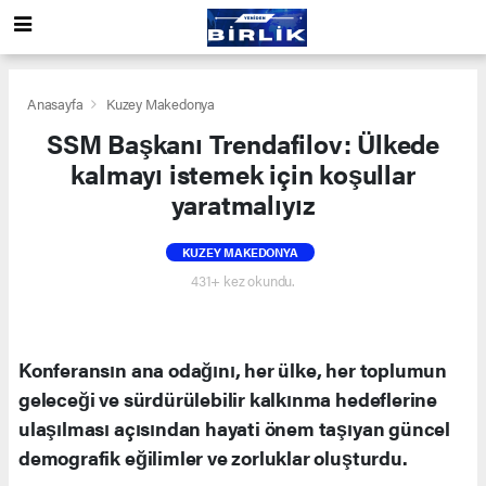
Anasayfa
Kuzey Makedonya
SSM Başkanı Trendafilov: Ülkede
kalmayı istemek için koşullar
yaratmalıyız
KUZEY MAKEDONYA
431+ kez okundu.
Konferansın ana odağını, her ülke, her toplumun
geleceği ve sürdürülebilir kalkınma hedeflerine
ulaşılması açısından hayati önem taşıyan güncel
demografik eğilimler ve zorluklar oluşturdu.