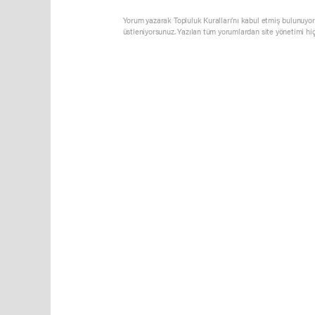
Yorum yazarak Topluluk Kuralları’nı kabul etmiş bulunuyor 
üstleniyorsunuz. Yazılan tüm yorumlardan site yönetimi hi