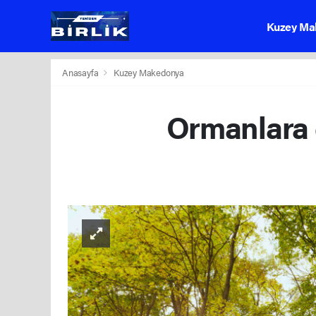
Kuzey Ma
Anasayfa
Kuzey Makedonya
Ormanlara g