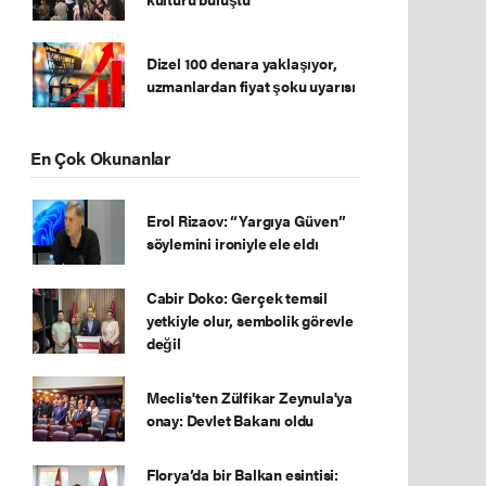
Dizel 100 denara yaklaşıyor,
uzmanlardan fiyat şoku uyarısı
En Çok Okunanlar
Erol Rizaov: “Yargıya Güven”
söylemini ironiyle ele eldı
Cabir Doko: Gerçek temsil
yetkiyle olur, sembolik görevle
değil
Meclis'ten Zülfikar Zeynula'ya
onay: Devlet Bakanı oldu
Florya’da bir Balkan esintisi: