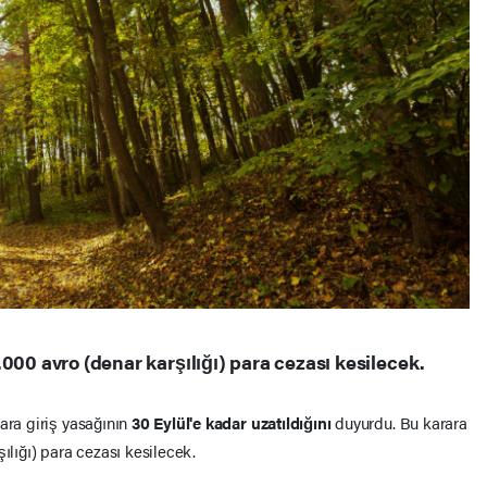
000 avro (denar karşılığı) para cezası kesilecek.
ara giriş yasağının
30 Eylül'e kadar uzatıldığını
duyurdu. Bu karara
ılığı) para cezası kesilecek.