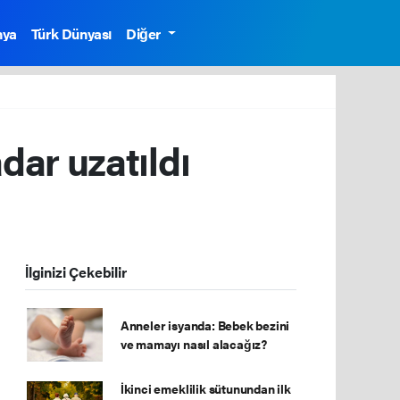
nya
Türk Dünyası
Diğer
dar uzatıldı
İlginizi Çekebilir
Anneler isyanda: Bebek bezini
ve mamayı nasıl alacağız?
İkinci emeklilik sütunundan ilk