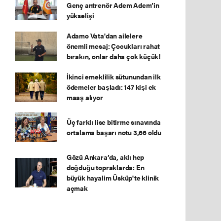
Genç antrenör Adem Adem’in
yükselişi
Adamo Vata'dan ailelere
önemli mesaj: Çocukları rahat
bırakın, onlar daha çok küçük!
İkinci emeklilik sütunundan ilk
ödemeler başladı: 147 kişi ek
maaş alıyor
Üç farklı lise bitirme sınavında
ortalama başarı notu 3,66 oldu
Gözü Ankara’da, aklı hep
doğduğu topraklarda: En
büyük hayalim Üsküp'te klinik
açmak