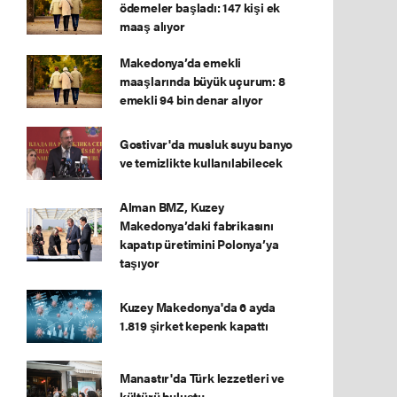
ödemeler başladı: 147 kişi ek
maaş alıyor
Makedonya’da emekli
maaşlarında büyük uçurum: 8
emekli 94 bin denar alıyor
Gostivar'da musluk suyu banyo
ve temizlikte kullanılabilecek
Alman BMZ, Kuzey
Makedonya’daki fabrikasını
kapatıp üretimini Polonya’ya
taşıyor
Kuzey Makedonya'da 6 ayda
1.819 şirket kepenk kapattı
Manastır'da Türk lezzetleri ve
kültürü buluştu