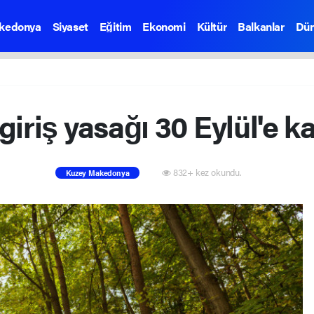
kedonya
Siyaset
Eğitim
Ekonomi
Kültür
Balkanlar
Dü
iriş yasağı 30 Eylül'e ka
832+ kez okundu.
Kuzey Makedonya