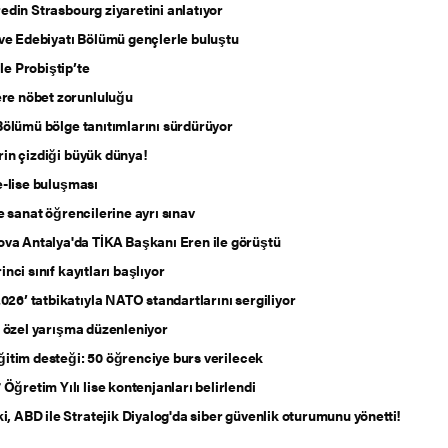
edin Strasbourg ziyaretini anlatıyor
 ve Edebiyatı Bölümü gençlerle buluştu
e Probiştip’te
re nöbet zorunluluğu
Bölümü bölge tanıtımlarını sürdürüyor
rin çizdiği büyük dünya!
e-lise buluşması
e sanat öğrencilerine ayrı sınav
a Antalya'da TİKA Başkanı Eren ile görüştü
ci sınıf kayıtları başlıyor
6’ tatbikatıyla NATO standartlarını sergiliyor
a özel yarışma düzenleniyor
itim desteği: 50 öğrenciye burs verilecek
retim Yılı lise kontenjanları belirlendi
 ABD ile Stratejik Diyalog'da siber güvenlik oturumunu yönetti!