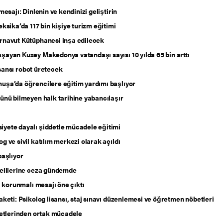
esajı: Dinlenin ve kendinizi geliştirin
ksika’da 117 bin kişiye turizm eğitimi
rnavut Kütüphanesi inşa edilecek
şayan Kuzey Makedonya vatandaşı sayısı 10 yılda 65 bin arttı
nsansı robot üretecek
uşa’da öğrencilere eğitim yardımı başlıyor
ünü bilmeyen halk tarihine yabancılaşır
iyete dayalı şiddetle mücadele eğitimi
 ve sivil katılım merkezi olarak açıldı
başlıyor
velilerine ceza gündemde
ı korunmalı mesajı öne çıktı
keti: Psikolog lisansı, staj sınavı düzenlemesi ve öğretmen nöbetleri
letlerinden ortak mücadele