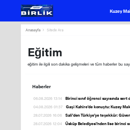
Kuzey Ma
Anasayfa
Sitede Ara
Eğitim
eğitim ile ilgili son dakika gelişmeleri ve tüm haberler bu sa
Haberler
06.08.2026 13:14
Birinci sınıf öğrenci sayısında sert 
04.08.2026 01:37
Gaşi Kahire'de konuştu: Kuzey Ma
28.07.2026 16:06
Sali'den Türkiye'ye teşekkür: Güven
28.07.2026 12:04
Üsküp Belediyesi'nden lise birinci s