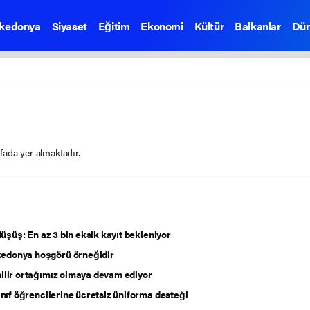
kedonya
Siyaset
Eğitim
Ekonomi
Kültür
Balkanlar
Dü
yfada yer almaktadır.
düşüş: En az 3 bin eksik kayıt bekleniyor
kedonya hoşgörü örneğidir
ilir ortağımız olmaya devam ediyor
ınıf öğrencilerine ücretsiz üniforma desteği