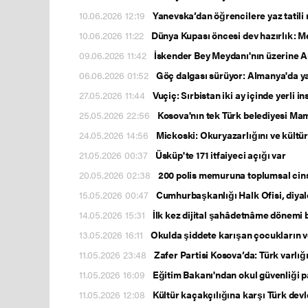
10.06.2026 12:19
Yanevska’dan öğrencilere yaz tatili m
10.06.2026 11:22
Dünya Kupası öncesi dev hazırlık: Me
09.06.2026 11:42
İskender Bey Meydanı'nın üzerine A
06.06.2026 01:52
Göç dalgası sürüyor: Almanya'da ya
27.05.2026 11:44
Vuçiç: Sırbistan iki ay içinde yerli i
25.05.2026 22:56
Kosova'nın tek Türk belediyesi Mam
24.05.2026 14:56
Mickoski: Okuryazarlığını ve kültür
21.05.2026 00:37
Üsküp'te 171 itfaiyeci açığı var
20.05.2026 02:38
200 polis memuruna toplumsal cins
15.05.2026 00:47
Cumhurbaşkanlığı Halk Ofisi, diyalog
14.05.2026 15:31
İlk kez dijital şahâdetnâme dönemi 
13.05.2026 16:11
Okulda şiddete karışan çocukların 
11.05.2026 23:48
Zafer Partisi Kosova’da: Türk varlığ
11.05.2026 16:09
Eğitim Bakanı'ndan okul güvenliği pa
11.05.2026 12:08
Kültür kaçakçılığına karşı Türk dev