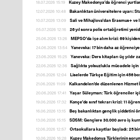
18.07.2026 15:19
Kuzey Makedonya’da öğrenci yurtların
12.07.2026 10:48
Bakanlıktan üniversitelere uyarı: S
10.07.2026 13:09
Sali ve Mihajlova'dan Erasmus+ ve IP
05.07.2026 12:16
26 yıl sonra polis ortaöğretimi yeni
25.06.2026 13:26
MEPSO’da işe alım krizi: 69 kişiden 
24.06.2026 13:54
Yanevska: 17 bin daha az öğrenciy
23.06.2026 15:25
Yanevska: Ders kitapları üç yıldır z
22.06.2026 12:36
Sağlıkta yolsuzlukla mücadele için 
21.06.2026 12:04
Liselerde Türkçe Eğitim için 456 bo
21.06.2026 11:09
Kalkandelen’de düzenlenen Hizmet İ
20.06.2026 17:41
Yaşar Süleyman: Türk öğrenciler içi
19.06.2026 17:32
Konçe'de sınıf tekrarı krizi: 11 öğren
16.06.2026 13:15
Beş bakanlıktan gençlik şiddetini ö
13.06.2026 15:15
SDSM: Gençlere 30.000 avro iş kurma
12.06.2026 12:57
Ortaokullara kayıtlar başladı: 25 bi
10.06.2026 16:28
Kuzey Makedonya Türklerinin sorunla