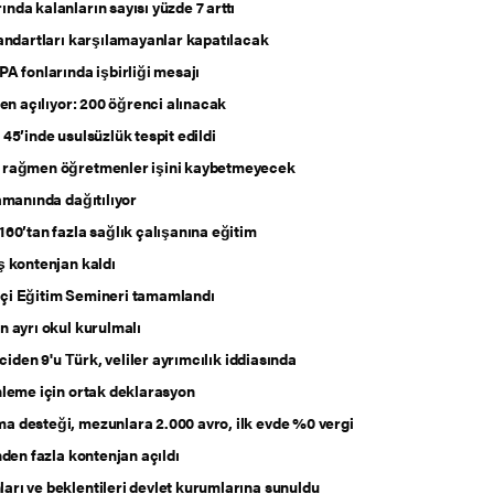
da kalanların sayısı yüzde 7 arttı
tandartları karşılamayanlar kapatılacak
A fonlarında işbirliği mesajı
den açılıyor: 200 öğrenci alınacak
45’inde usulsüzlük tespit edildi
e rağmen öğretmenler işini kaybetmeyecek
amanında dağıtılıyor
160’tan fazla sağlık çalışanına eğitim
ş kontenjan kaldı
çi Eğitim Semineri tamamlandı
n ayrı okul kurulmalı
ciden 9'u Тürk, veliler ayrımcılık iddiasında
nleme için ortak deklarasyon
 desteği, mezunlara 2.000 avro, ilk evde %0 vergi
nden fazla kontenjan açıldı
rı ve beklentileri devlet kurumlarına sunuldu