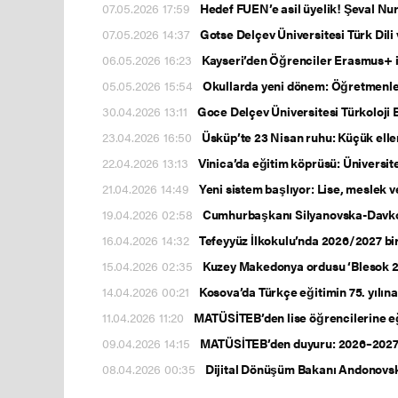
07.05.2026 17:59
Hedef FUEN’e asil üyelik! Şeval Nur
07.05.2026 14:37
Gotse Delçev Üniversitesi Türk Dili
06.05.2026 16:23
Kayseri’den Öğrenciler Erasmus+ il
05.05.2026 15:54
Okullarda yeni dönem: Öğretmenle
30.04.2026 13:11
Goce Delçev Üniversitesi Türkoloji 
23.04.2026 16:50
Üsküp’te 23 Nisan ruhu: Küçük elle
22.04.2026 13:13
Vinica’da eğitim köprüsü: Üniversit
21.04.2026 14:49
Yeni sistem başlıyor: Lise, meslek v
19.04.2026 02:58
Cumhurbaşkanı Silyanovska-Davkov
16.04.2026 14:32
Tefeyyüz İlkokulu’nda 2026/2027 birin
15.04.2026 02:35
Kuzey Makedonya ordusu ‘Blesok 202
14.04.2026 00:21
Kosova’da Türkçe eğitimin 75. yılın
11.04.2026 11:20
MATÜSİTEB’den lise öğrencilerine eğ
09.04.2026 14:15
MATÜSİTEB’den duyuru: 2026–2027 Öğ
08.04.2026 00:35
Dijital Dönüşüm Bakanı Andonovski,