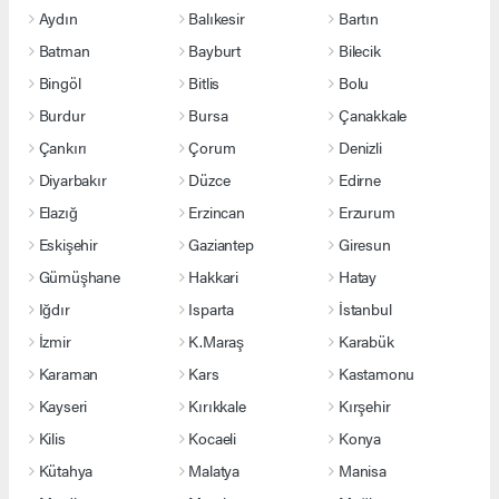
Aydın
Balıkesir
Bartın
Batman
Bayburt
Bilecik
Bingöl
Bitlis
Bolu
Burdur
Bursa
Çanakkale
Çankırı
Çorum
Denizli
Diyarbakır
Düzce
Edirne
Elazığ
Erzincan
Erzurum
Eskişehir
Gaziantep
Giresun
Gümüşhane
Hakkari
Hatay
Iğdır
Isparta
İstanbul
İzmir
K.Maraş
Karabük
Karaman
Kars
Kastamonu
Kayseri
Kırıkkale
Kırşehir
Kilis
Kocaeli
Konya
Kütahya
Malatya
Manisa