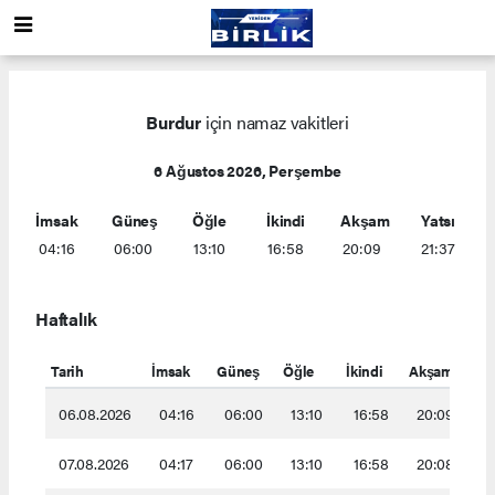
Burdur
için namaz vakitleri
6 Ağustos 2026, Perşembe
İmsak
Güneş
Öğle
İkindi
Akşam
Yatsı
04:16
06:00
13:10
16:58
20:09
21:37
Haftalık
Tarih
İmsak
Güneş
Öğle
İkindi
Akşam
Yat
06.08.2026
04:16
06:00
13:10
16:58
20:09
2
07.08.2026
04:17
06:00
13:10
16:58
20:08
2