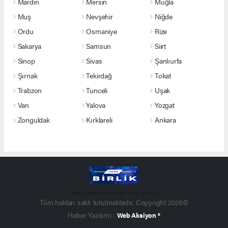
Mardin
Mersin
Muğla
Muş
Nevşehir
Niğde
Ordu
Osmaniye
Rize
Sakarya
Samsun
Siirt
Sinop
Sivas
Şanlıurfa
Şırnak
Tekirdağ
Tokat
Trabzon
Tunceli
Uşak
Van
Yalova
Yozgat
Zonguldak
Kırklareli
Ankara
haber paketi
haber scripti
haber yazılımı
Tüm hakları saklı tutulmaktadır. Copyright 2026©
Haber Yazılımı :
Web Aksiyon ®