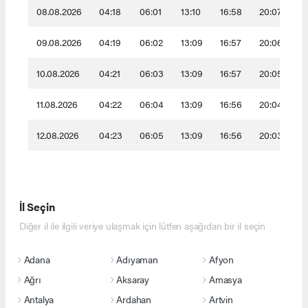
08.08.2026
04:18
06:01
13:10
16:58
20:07
2
09.08.2026
04:19
06:02
13:09
16:57
20:06
2
10.08.2026
04:21
06:03
13:09
16:57
20:05
21
11.08.2026
04:22
06:04
13:09
16:56
20:04
2
12.08.2026
04:23
06:05
13:09
16:56
20:03
2
İl Seçin
Diğer il ile ilgili veriye ulaşmak için lütfen aşağıdan bir il seçin
Adana
Adıyaman
Afyon
Ağrı
Aksaray
Amasya
Antalya
Ardahan
Artvin