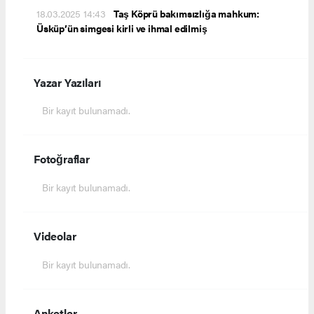
18.03.2025 14:43
Taş Köprü bakımsızlığa mahkum:
Üsküp’ün simgesi kirli ve ihmal edilmiş
Yazar Yazıları
Bir kayıt bulunamadı.
Fotoğraflar
Bir kayıt bulunamadı.
Videolar
Bir kayıt bulunamadı.
Anketler