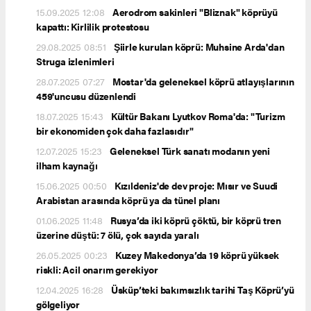
15.09.2025 12:08
Aerodrom sakinleri "Bliznak" köprüyü
kapattı: Kirlilik protestosu
29.08.2025 08:51
Şiirle kurulan köprü: Muhsine Arda'dan
Struga izlenimleri
28.07.2025 07:27
Mostar'da geleneksel köprü atlayışlarının
459'uncusu düzenlendi
18.07.2025 15:43
Kültür Bakanı Lyutkov Roma'da: "Turizm
bir ekonomiden çok daha fazlasıdır"
12.07.2025 15:23
Geleneksel Türk sanatı modanın yeni
ilham kaynağı
15.06.2025 00:50
Kızıldeniz'de dev proje: Mısır ve Suudi
Arabistan arasında köprü ya da tünel planı
01.06.2025 11:48
Rusya’da iki köprü çöktü, bir köprü tren
üzerine düştü: 7 ölü, çok sayıda yaralı
26.05.2025 00:23
Kuzey Makedonya’da 19 köprü yüksek
riskli: Acil onarım gerekiyor
12.04.2025 16:28
Üsküp’teki bakımsızlık tarihi Taş Köprü’yü
gölgeliyor