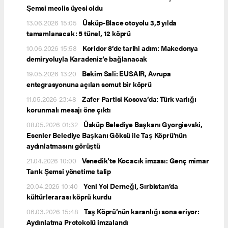
Şemsi meclis üyesi oldu
13.06.2026 15:05
Üsküp-Blace otoyolu 3,5 yılda
tamamlanacak: 5 tünel, 12 köprü
10.06.2026 15:58
Koridor 8’de tarihi adım: Makedonya
demiryoluyla Karadeniz’e bağlanacak
19.05.2026 13:20
Bekim Sali: EUSAIR, Avrupa
entegrasyonuna açılan somut bir köprü
11.05.2026 23:48
Zafer Partisi Kosova’da: Türk varlığı
korunmalı mesajı öne çıktı
08.05.2026 01:32
Üsküp Belediye Başkanı Gyorgievski,
Esenler Belediye Başkanı Göksü ile Taş Köprü'nün
aydınlatmasını görüştü
21.04.2026 10:00
Venedik’te Kocacık imzası: Genç mimar
Tarık Şemsi yönetime talip
20.04.2026 10:40
Yeni Yol Derneği, Sırbistan’da
kültürlerarası köprü kurdu
06.03.2026 15:48
Taş Köprü’nün karanlığı sona eriyor:
Aydınlatma Protokolü imzalandı