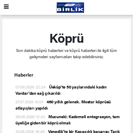
Köprü
Son dakika köprü haberleri ve köprü haberleri ile ilgili tüm
gelişmeleri sayfamızdan takip edebilirsiniz.
Haberler
07.08.2026 22:34
Üsküp'te 50 yaşlarındaki kadın
Vardar'dan sağ çıkarıldı
27.07.2026 10:01
460 yıllık gelenek. Mostar köprüsü
atlayışları yapıldı
28.06.2026 12:42
Mucunski: Kademeli entegrasyon, tam
üyeliğe giden bir köprü olmalı
15.06.2026 16:46
Venedik'te bir Kocacıklı başarısı: Tarık